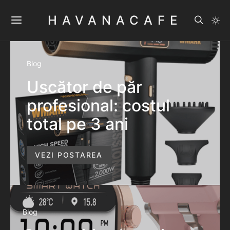
HAVANACAFE
Blog
Uscător de păr
profesional: costul
total pe 3 ani
VEZI POSTAREA
Blog