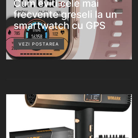
Cum eviti cele mai
frecvente greseli la un
smartwatch cu GPS
VEZI POSTAREA