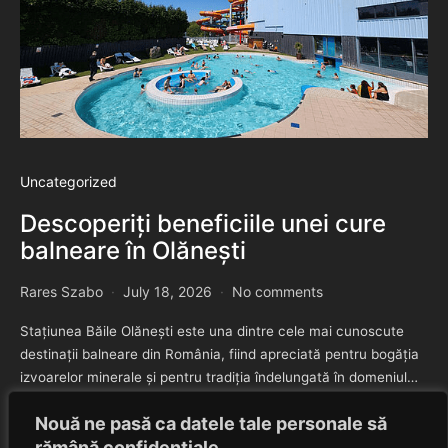
Uncategorized
Descoperiți beneficiile unei cure
balneare în Olănești
Rares Szabo
July 18, 2026
No comments
Stațiunea Băile Olănești este una dintre cele mai cunoscute
destinații balneare din România, fiind apreciată pentru bogăția
izvoarelor minerale și pentru tradiția îndelungată în domeniul…
Nouă ne pasă ca datele tale personale să
SHARE
rămână confidențiale