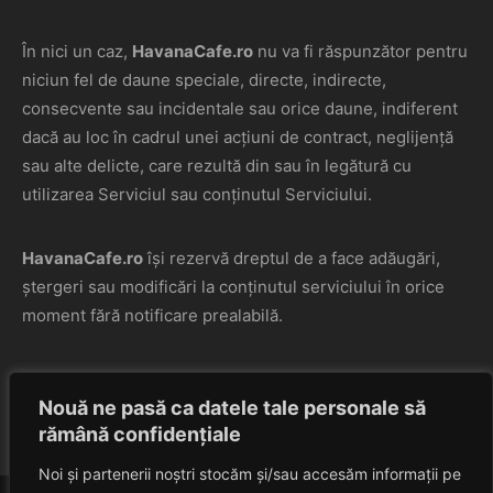
În nici un caz,
HavanaCafe.ro
nu va fi răspunzător pentru
niciun fel de daune speciale, directe, indirecte,
consecvente sau incidentale sau orice daune, indiferent
dacă au loc în cadrul unei acțiuni de contract, neglijență
sau alte delicte, care rezultă din sau în legătură cu
utilizarea Serviciul sau conținutul Serviciului.
HavanaCafe.ro
își rezervă dreptul de a face adăugări,
ștergeri sau modificări la conținutul serviciului în orice
moment fără notificare prealabilă.
HavanaCafe.ro
nu garantează că site-ul web nu conține
Nouă ne pasă ca datele tale personale să
viruși sau alte componente dăunătoare.
rămână confidențiale
Noi și partenerii noștri stocăm și/sau accesăm informații pe