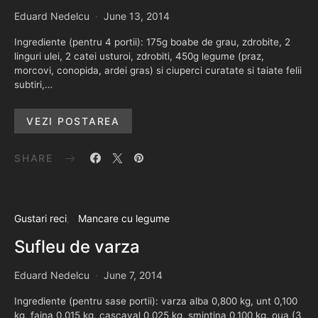
Eduard Nedelcu
June 13, 2014
Ingrediente (pentru 4 portii): 175g boabe de grau, zdrobite, 2
linguri ulei, 2 catei usturoi, zdrobiti, 450g legume (praz,
morcovi, conopida, ardei gras) si ciuperci curatate si taiate felii
subtiri,…
VEZI POSTAREA
SHARE
Gustari reci
Mancare cu legume
Sufleu de varza
Eduard Nedelcu
June 7, 2014
Ingrediente (pentru sase portii): varza alba 0,800 kg, unt 0,100
kg, faina 0,015 kg, cascaval 0,025 kg, smintina 0,100 kg, oua (3