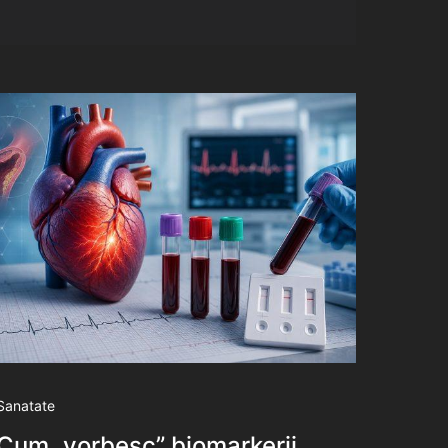
Sanatate
Cum „vorbesc” biomarkerii