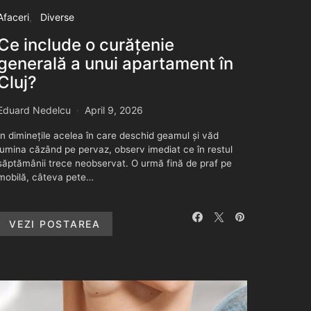
Afaceri
Diverse
Ce include o curățenie
generală a unui apartament în
Cluj?
Eduard Nedelcu
April 9, 2026
În diminețile acelea în care deschid geamul și văd
lumina căzând pe pervaz, observ imediat ce în restul
săptămânii trece neobservat. O urmă fină de praf pe
mobilă, câteva pete…
VEZI POSTAREA