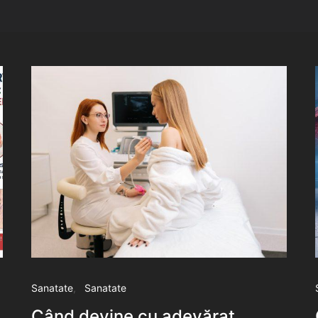
Sanatate
Sanatate
Când devine cu adevărat