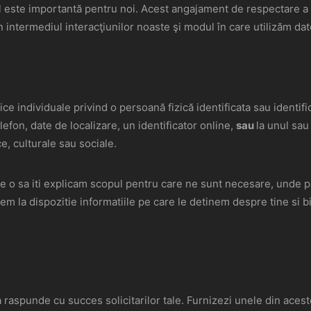
l este importantă pentru noi. Acest angajament de respectare a co
in intermediul interacţiunilor noaste şi modul în care utilizăm da
 individuale privind o persoană fizică identificata sau identific
fon, date de localizare, un identificator online,
sau
la unul sau
ce, culturale sau sociale.
e o sa iti explicam scopul pentru care ne sunt necesare, unde pa
em la dispozitie informatiile pe care le detinem despre tine si b
raspunde cu succes solicitarilor tale. Furnizezi unele din acest