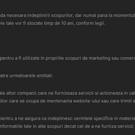
a necesara indeplinirii scopurilor, dar numai pana la momentul i
ele tale vor fi stocate timp de 10 ani, conform legii.
 pentru a fi utilizate in propriile scopuri de marketing sau come
catre urmatoarele entitati:
ale altor companii care ne furnizeaza servicii si actioneaza in ca
ilor care se ocupa de mentenanta website-ului sau care trimit 
 pentru a ne asigura ca indeplinesc cerintele specifice in materi
informatiile tale in alte scopuri decat cel de a ne furniza servicii;