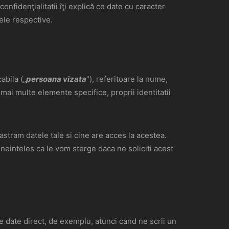
nfidenţialitatii îţi explică ce date cu caracter
tele respective.
abila („
persoana vizata
”), referitoare la nume,
 mai multe elemente specifice, proprii identitatii
stram datele tale si cine are acces la acestea.
ineinteles ca le vom sterge daca ne soliciti acest
e date direct, de exemplu, atunci cand ne scrii un