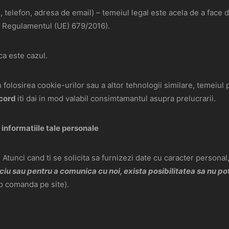
, telefon, adresa de email) – temeiul legal este acela de a face 
 din Regulamentul (UE) 679/2016).
ca este cazul.
n folosirea cookie-urilor sau a altor tehnologii similare, temei
cord
iti dai in mod valabil consimtamantul asupra prelucrarii.
 informatiile tale personale
 Atunci cand ti se solicita sa furnizezi date cu caracter personal,
iu sau pentru a comunica cu noi, exista posibilitatea sa nu poti
 o comanda pe site).