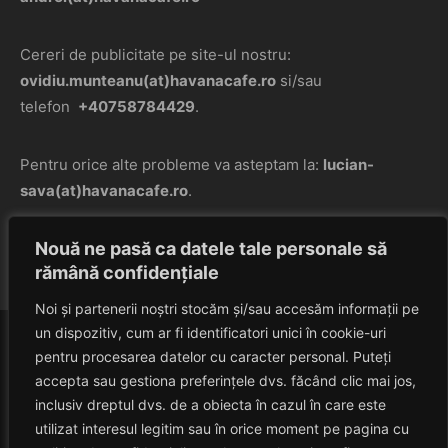
Cereri de publicitate pe site-ul nostru:
ovidiu.munteanu(at)havanacafe.ro
si/sau
telefon
+40758784429
.
Pentru orice alte probleme va asteptam la:
lucian-
sava(at)havanacafe.ro
.
Nouă ne pasă ca datele tale personale să
Va multumim pentru interesul acordat siteului nostru.
rămână confidențiale
Noi și partenerii noștri stocăm și/sau accesăm informații pe
un dispozitiv, cum ar fi identificatori unici în cookie-uri
pentru procesarea datelor cu caracter personal. Puteți
accepta sau gestiona preferințele dvs. făcând clic mai jos,
inclusiv dreptul dvs. de a obiecta în cazul în care este
utilizat interesul legitim sau în orice moment pe pagina cu