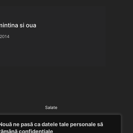
intina si oua
 2014
Salate
Salata verde
Nouă ne pasă ca datele tale personale să
Eduard Nedelcu
July 6, 2014
rămână confidențiale