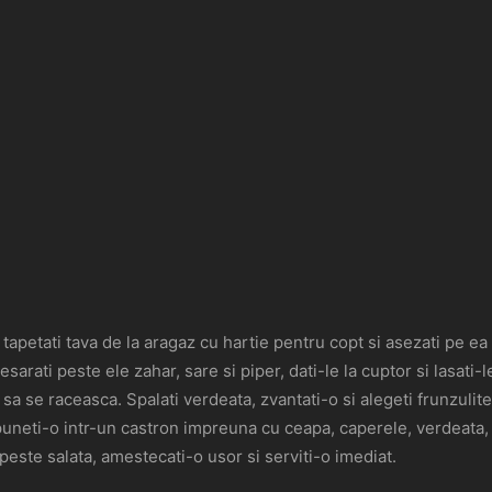
 tapetati tava de la aragaz cu hartie pentru copt si asezati pe ea
presarati peste ele zahar, sare si piper, dati-le la cuptor si lasati
 sa se raceasca. Spalati verdeata, zvantati-o si alegeti frunzulite
i puneti-o intr-un castron impreuna cu ceapa, caperele, verdeata, f
peste salata, amestecati-o usor si serviti-o imediat.