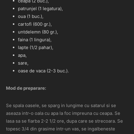
ceapa (2 buc.),
patrunjel (1 legatura),
oua (1 buc.),
cartofi (600 gr.),
untdelemn (80 gr.),
faina (1 lingura),
lapte (1/2 pahar),
apa,
sare,
oase de vaca (2-3 buc.).
Mod de preparare:
Se spala oasele, se sparg in lungime cu satarul si se
aseaza intr-o oala cu apa la foc impreuna cu ceapa. Se
lasa sa se fiarba 2-2 1/2 ore, dupa care se strecoara. Se
topesc 3/4 din grasime intr-un vas, se ingalbeneste