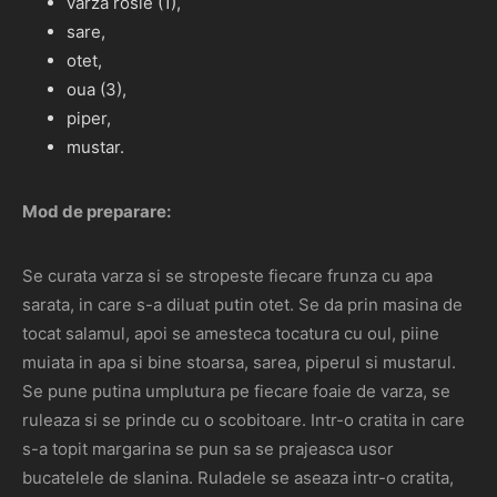
varza rosie (1),
sare,
otet,
oua (3),
piper,
mustar.
Mod de preparare:
Se curata varza si se stropeste fiecare frunza cu apa
sarata, in care s-a diluat putin otet. Se da prin masina de
tocat salamul, apoi se amesteca tocatura cu oul, piine
muiata in apa si bine stoarsa, sarea, piperul si mustarul.
Se pune putina umplutura pe fiecare foaie de varza, se
ruleaza si se prinde cu o scobitoare. Intr-o cratita in care
s-a topit margarina se pun sa se prajeasca usor
bucatelele de slanina. Ruladele se aseaza intr-o cratita,