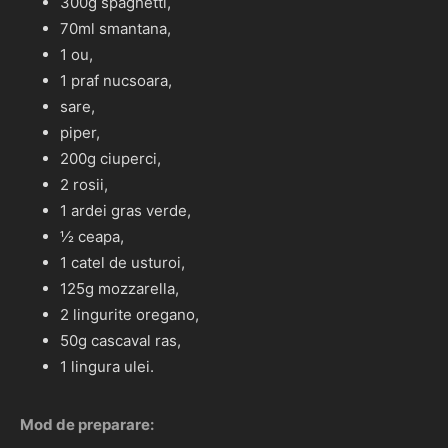
300g spaghetti,
70ml smantana,
1 ou,
1 praf nucsoara,
sare,
piper,
200g ciuperci,
2 rosii,
1 ardei gras verde,
½ ceapa,
1 catel de usturoi,
125g mozzarella,
2 lingurite oregano,
50g cascaval ras,
1 lingura ulei.
Mod de preparare: