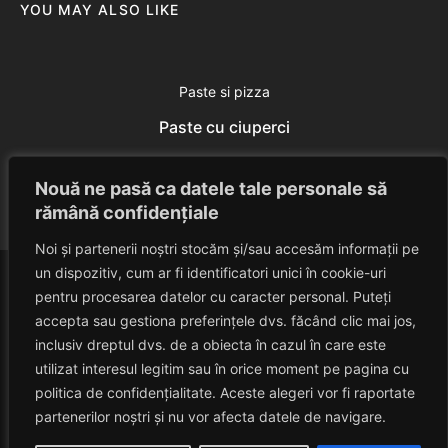
YOU MAY ALSO LIKE
Paste si pizza
Paste cu ciuperci
Eduard Nedelcu
March 27, 2014
Nouă ne pasă ca datele tale personale să
rămână confidențiale
Noi și partenerii noștri stocăm și/sau accesăm informații pe
un dispozitiv, cum ar fi identificatori unici în cookie-uri
pentru procesarea datelor cu caracter personal. Puteți
accepta sau gestiona preferințele dvs. făcând clic mai jos,
inclusiv dreptul dvs. de a obiecta în cazul în care este
utilizat interesul legitim sau în orice moment pe pagina cu
politica de confidențialitate. Aceste alegeri vor fi raportate
HAVANACAFE
partenerilor noștri și nu vor afecta datele de navigare.