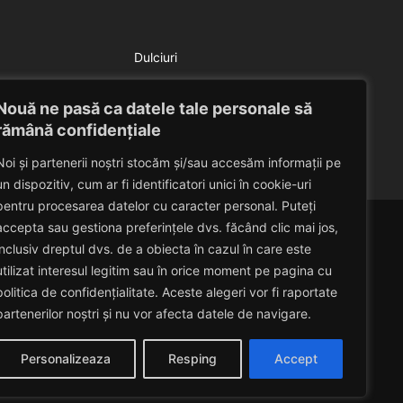
Dulciuri
Salata de pepene galben
Nouă ne pasă ca datele tale personale să
Eduard Nedelcu
July 9, 2014
rămână confidențiale
Noi și partenerii noștri stocăm și/sau accesăm informații pe
un dispozitiv, cum ar fi identificatori unici în cookie-uri
pentru procesarea datelor cu caracter personal. Puteți
accepta sau gestiona preferințele dvs. făcând clic mai jos,
inclusiv dreptul dvs. de a obiecta în cazul în care este
utilizat interesul legitim sau în orice moment pe pagina cu
politica de confidențialitate. Aceste alegeri vor fi raportate
partenerilor noștri și nu vor afecta datele de navigare.
Personalizeaza
Resping
Accept