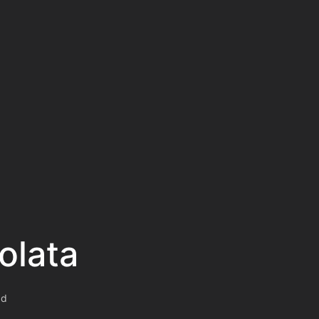
olata
ad