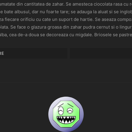
umatate din cantitatea de zahar. Se amesteca ciocolata rasa cu r
bate albusul, dar nu foarte tare; se adauga la aluat si se inglo
 fiecare orificiu cu cate un suport de hartie. Se aseaza compoz
lata. Se face o glazura groasa din zahar pudra cernut si o lingur
alba, cea de-a doua se decoreaza cu migdale. Briosele se pastr
RE