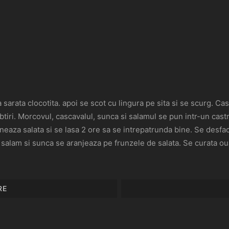
 sarata clocotita. apoi se scot cu lingura pe sita si se scurg. Casca
tiri. Morcovul, cascavalul, sunca si salamul se pun intr-un castr
eaza salata si se lasa 2 ore sa se intrepatrunda bine. Se desfac 
 salam si sunca se aranjeaza pe frunzele de salata. Se curata oual
RE