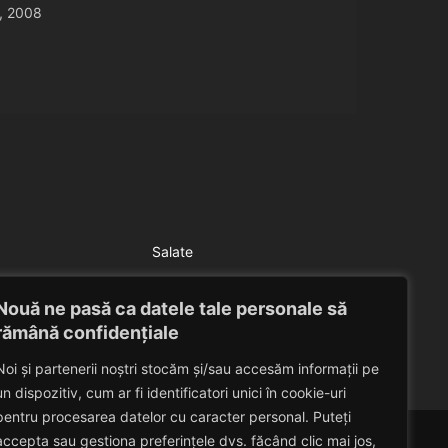
, 2008
Salate
Salata verde cu sos de smantana
Nouă ne pasă ca datele tale personale să
Eduard Nedelcu
July 6, 2014
rămână confidențiale
Noi și partenerii noștri stocăm și/sau accesăm informații pe
un dispozitiv, cum ar fi identificatori unici în cookie-uri
pentru procesarea datelor cu caracter personal. Puteți
accepta sau gestiona preferințele dvs. făcând clic mai jos,