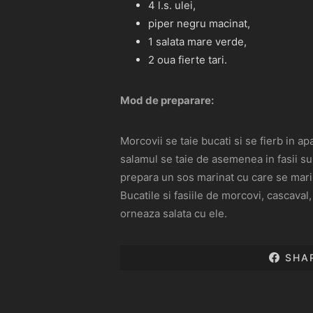
4 l.s. ulei,
piper negru macinat,
1 salata mare verde,
2 oua fierte tari.
Mod de preparare:
Morcovii se taie bucati si se fierb in apa
salamul se taie de asemenea in fasii sub
prepara un sos marinat cu care se marin
Bucatile si fasiile de morcovi, cascaval,
orneaza salata cu ele.
SHA