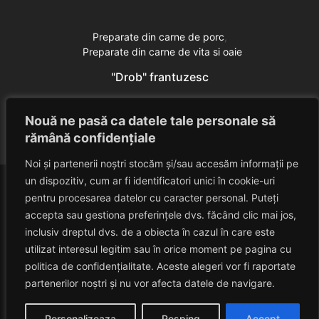
Preparate din carne de porc
Preparate din carne de vita si oaie
"Drob" frantuzesc
Eduard Nedelcu
June 28, 2014
Nouă ne pasă ca datele tale personale să
rămână confidențiale
Noi și partenerii noștri stocăm și/sau accesăm informații pe
un dispozitiv, cum ar fi identificatori unici în cookie-uri
pentru procesarea datelor cu caracter personal. Puteți
accepta sau gestiona preferințele dvs. făcând clic mai jos,
inclusiv dreptul dvs. de a obiecta în cazul în care este
utilizat interesul legitim sau în orice moment pe pagina cu
politica de confidențialitate. Aceste alegeri vor fi raportate
HAVANACAFE
partenerilor noștri și nu vor afecta datele de navigare.
Un Blog Despre Relaxare!
Personalizeaza
Resping
Accept