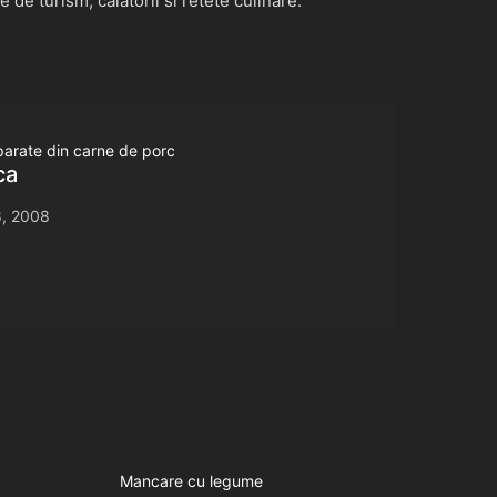
de turism, calatorii si retete culinare.
parate din carne de porc
ca
, 2008
Mancare cu legume