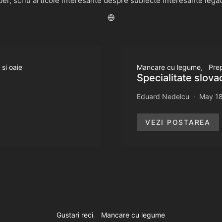
r, scriu articole interesante despre subiecte interesante legate 
 si oaie
Mancare cu legume
Pre
Specialitate slova
Eduard Nedelcu
May 18
VEZI POSTAREA
Gustari reci
Mancare cu legume