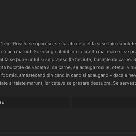
 1 cm. Rosiile se oparesc, se curata de pielita si se taie cubulete
e toaca marunt. Se-ncinge uleiul intr-o cratita mai mare si se pra
tita se pune untul si se prajesc (la foc iute) bucatile de carne.
ita bucatile de vanata si de carne, se adauga rosiile, otetul, vinu
 la foc mic, amestecand din cand in cand si adaugand – daca e n
te si taiate marunt, iar cateva se presara deasupra. Se servest
RE