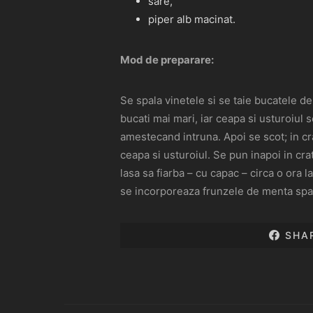
sare,
piper alb macinat.
Mod de preparare:
Se spala vinetele si se taie bucatele de
bucati mai mari, iar ceapa si usturoiul s
amestecand intruna. Apoi se scot; in cra
ceapa si usturoiul. Se pun inapoi in crat
lasa sa fiarba – cu capac – circa o ora
se incorporeaza frunzele de menta spala
SHA