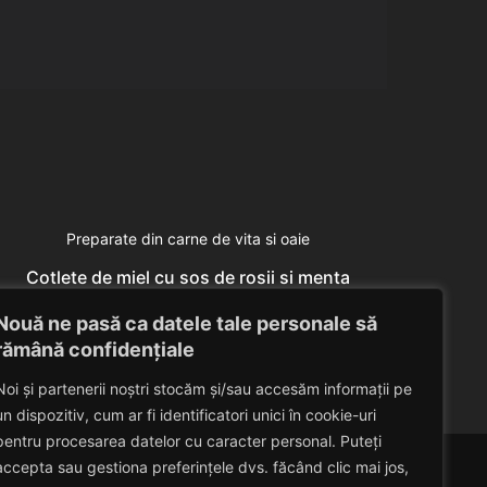
Preparate din carne de vita si oaie
Cotlete de miel cu sos de rosii si menta
Eduard Nedelcu
June 26, 2014
Nouă ne pasă ca datele tale personale să
rămână confidențiale
Noi și partenerii noștri stocăm și/sau accesăm informații pe
un dispozitiv, cum ar fi identificatori unici în cookie-uri
pentru procesarea datelor cu caracter personal. Puteți
accepta sau gestiona preferințele dvs. făcând clic mai jos,