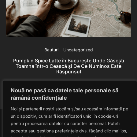
Bauturi
Uncategorized
Pumpkin Spice Latte în București: Unde Găsești
Toamna într-o Ceașcă și De Ce Numinos Este
Răspunsul
B
Eduard Nedelcu
June 10, 2026
Nouă ne pasă ca datele tale personale să
rămână confidențiale
Noi și partenerii noștri stocăm și/sau accesăm informații pe
un dispozitiv, cum ar fi identificatori unici în cookie-uri
pentru procesarea datelor cu caracter personal. Puteți
accepta sau gestiona preferințele dvs. făcând clic mai jos,