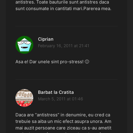
antistres. Toate bauturile sunt antistres daca
sunt consumate in cantitati mari.Parerea mea.
Ciprian
says:
February 16, 2011 at 21:41
Asa e! Dar unele sint pro-stress! 🙂
Barbat la Cratita
says:
March 5, 2011 at 01:46
Daca are “antistress” in denumire, eu cred ca
trebuie sa aiba un mic efect asupra unora. Am
mai auzit persoane care ziceau ca s-au ametit