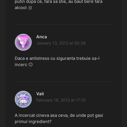
putin dupa ce, fara sa stie, au baut bere fara
alcool :))
Anca
says:
January 13, 2012 at 00:38
Daca e antistress cu siguranta trebuie sa-l
incerc 🙂
Vali
says:
February 18, 2012 at 17:19
A incercat cineva asa ceva, de unde pot gasi
primul ingredient?