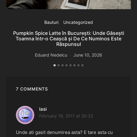
Bauturi
Uncategorized
Pumpkin Spice Latte în București: Unde Găsești
Toamna într-o Ceașcă și De Ce Numinos Este
Răspunsul
B
Eduard Nedelcu
June 10, 2026
7 COMMENTS
Iasi
says:
February 16, 2011 at 20:32
Unde ati gasit denumirea asta? E tare asta cu