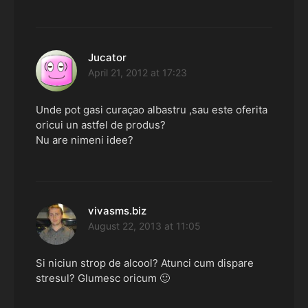
Jucator
says:
April 21, 2012 at 17:23
Unde pot gasi curaçao albastru ,sau este oferita
oricui un astfel de produs?
Nu are nimeni idee?
vivasms.biz
says:
August 22, 2013 at 11:05
Si niciun strop de alcool? Atunci cum dispare
stresul? Glumesc oricum 🙂