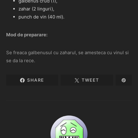
galbenus crud (1),
zahar (2 linguri),
punch de vin (40 ml).
Mod de preparare:
Se freaca galbenusul cu zaharul, se amesteca cu vinul si
se da la rece.
SHARE
TWEET