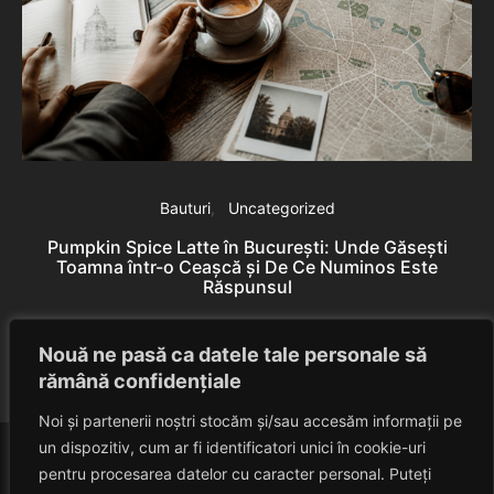
Bauturi
Uncategorized
Pumpkin Spice Latte în București: Unde Găsești
Toamna într-o Ceașcă și De Ce Numinos Este
Răspunsul
B
Eduard Nedelcu
June 10, 2026
Nouă ne pasă ca datele tale personale să
rămână confidențiale
Noi și partenerii noștri stocăm și/sau accesăm informații pe
un dispozitiv, cum ar fi identificatori unici în cookie-uri
pentru procesarea datelor cu caracter personal. Puteți