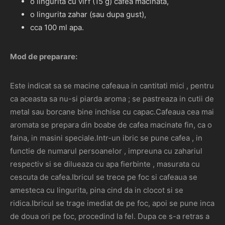
o lingurita cu virf (15 g) cafea macinata,
o lingurita zahar (sau dupa gust),
cca 100 ml apa.
Mod de preparare:
Este indicat sa se macine cafeaua in cantitati mici , pentru
ca aceasta sa nu-si piarda aroma ; se pastreaza in cutii de
metal sau borcane bine inchise cu capac.Cafeaua cea mai
aromata se prepara din boabe de cafea macinate fin, ca o
faina, in masini speciale.Intr-un ibric se pune cafea , in
functie de numarul persoanelor , impreuna cu zahariul
respectiv si se dilueaza cu apa fierbinte , masurata cu
cescuta de cafea.Ibricul se trece pe foc si cafeaua se
amesteca cu lingurita, pina cind da in clocot si se
ridica.Ibricul se trage imediat de pe foc, apoi se pune inca
de doua ori pe foc, procedind la fel. Dupa ce s-a retras a