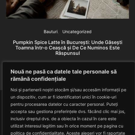
Bauturi
Uncategorized
Pumpkin Spice Latte în București: Unde Găsești
Toamna într-o Ceașcă și De Ce Numinos Este
Răspunsul
B
Eduard Nedelcu
June 10, 2026
Nouă ne pasă ca datele tale personale să
rămână confidențiale
Noi și partenerii noștri stocăm și/sau accesăm informații pe
un dispozitiv, cum ar fi identificatori unici în cookie-uri
pentru procesarea datelor cu caracter personal. Puteți
accepta sau gestiona preferințele dvs. făcând clic mai jos,
inclusiv dreptul dvs. de a obiecta în cazul în care este
utilizat interesul legitim sau în orice moment pe pagina cu
politica de confidențialitate. Aceste alegeri vor fi raportate