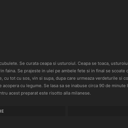
 cubulete. Se curata ceapa si usturoiul. Ceapa se toaca, usturoiu
n faina. Se prajeste in ulei pe ambele fete si in final se scoate d
e, cu tot cu sos, vin si supa, dupa care urmeaza verdeturile si 
se acopera cu legume. Se lasa sa se inabuse circa 90 de minute l
ntru acest preparat este risotto alla milanese.
RE