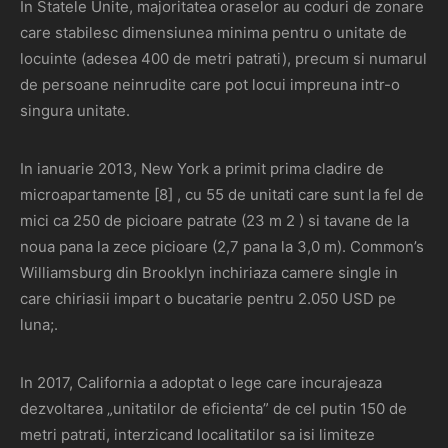
In Statele Unite, majoritatea oraselor au coduri de zonare
care stabilesc dimensiunea minima pentru o unitate de
locuinte (adesea 400 de metri patrati), precum si numarul
de persoane neinrudite care pot locui impreuna intr-o
singura unitate.
In ianuarie 2013, New York a primit prima cladire de
microapartamente [8] , cu 55 de unitati care sunt la fel de
mici ca 250 de picioare patrate (23 m 2 ) si tavane de la
noua pana la zece picioare (2,7 pana la 3,0 m). Common’s
Williamsburg din Brooklyn inchiriaza camere single in
care chiriasii impart o bucatarie pentru 2.050 USD pe
luna;.
In 2017, California a adoptat o lege care incurajeaza
dezvoltarea „unitatilor de eficienta” de cel putin 150 de
metri patrati, interzicand localitatilor sa isi limiteze