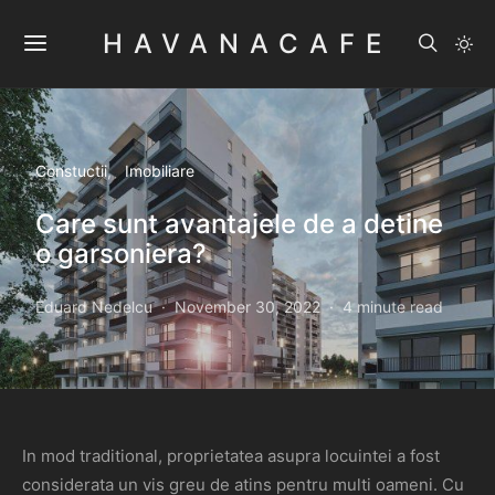
HAVANACAFE
Constuctii
Imobiliare
Care sunt avantajele de a detine
o garsoniera?
Eduard Nedelcu
November 30, 2022
4 minute read
In mod traditional, proprietatea asupra locuintei a fost
considerata un vis greu de atins pentru multi oameni. Cu