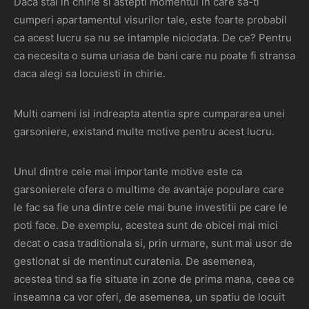
Daca stai in chirie si astepti momentul in care sa-ti
cumperi apartamentul visurilor tale, este foarte probabil
ca acest lucru sa nu se intample niciodata. De ce? Pentru
ca necesita o suma uriasa de bani care nu poate fi stransa
daca alegi sa locuiesti in chirie.
Multi oameni isi indreapta atentia spre cumpararea unei
garsoniere, existand multe motive pentru acest lucru.
Unul dintre cele mai importante motive este ca
garsonierele ofera o multime de avantaje populare care
le fac sa fie una dintre cele mai bune investitii pe care le
poti face. De exemplu, acestea sunt de obicei mai mici
decat o casa traditionala si, prin urmare, sunt mai usor de
gestionat si de mentinut curatenia. De asemenea,
acestea tind sa fie situate in zone de prima mana, ceea ce
inseamna ca vor oferi, de asemenea, un spatiu de locuit