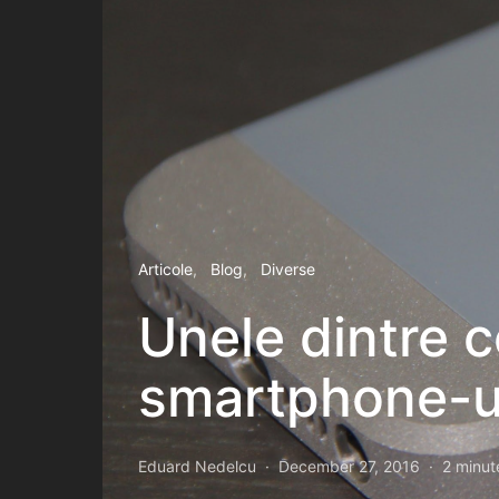
Articole
Blog
Diverse
Unele dintre 
smartphone-ur
Eduard Nedelcu
December 27, 2016
2 minut