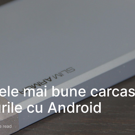
cele mai bune carca
ile cu Android
e read