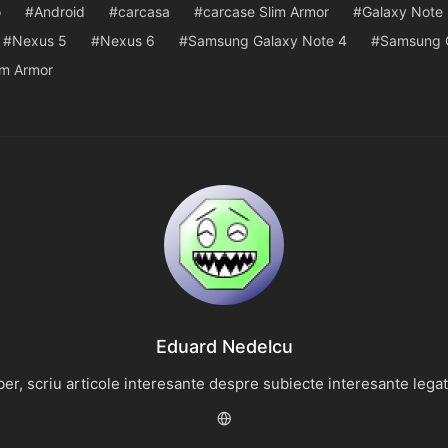
o
Android
carcasa
carcase Slim Armor
Galaxy Note
Nexus 5
Nexus 6
Samsung Galaxy Note 4
Samsung 
im Armor
Eduard Nedelcu
r, scriu articole interesante despre subiecte interesante legate 