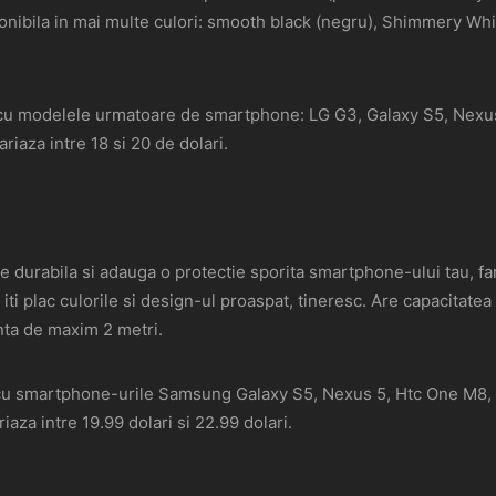
onibila in mai multe culori: smooth black (negru), Shimmery Wh
 cu modelele urmatoare de smartphone: LG G3, Galaxy S5, Nexus
ariaza intre 18 si 20 de dolari.
te durabila si adauga o protectie sporita smartphone-ului tau, f
iti plac culorile si design-ul proaspat, tineresc. Are capacitatea
anta de maxim 2 metri.
cu smartphone-urile Samsung Galaxy S5, Nexus 5, Htc One M8, Mo
riaza intre 19.99 dolari si 22.99 dolari.