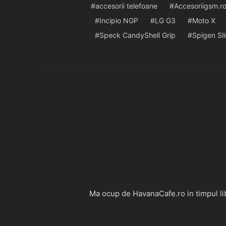
accesorii telefoane
Accesoriigsm.r
Incipio NGP
LG G3
Moto X
Speck CandyShell Grip
Spigen Sl
Ma ocup de HavanaCafe.ro in timpul libe