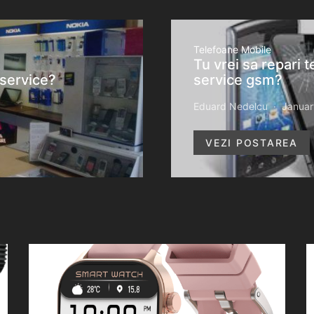
Telefoane Mobile
Tu vrei sa repari 
 service?
service gsm?
Eduard Nedelcu
Januar
VEZI POSTAREA