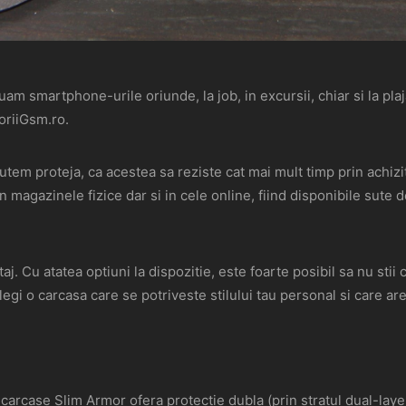
uam smartphone-urile oriunde, la job, in excursii, chiar si la pla
oriiGsm.ro.
utem proteja, ca acestea sa reziste cat mai mult timp prin achiz
n magazinele fizice dar si in cele online, fiind disponibile sut
j. Cu atatea optiuni la dispozitie, este foarte posibil sa nu stii c
egi o carcasa care se potriveste stilului tau personal si care are f
carcase Slim Armor ofera protectie dubla (prin stratul dual-layer