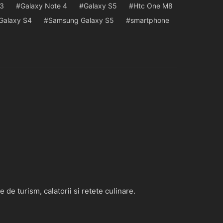
 3
Galaxy Note 4
Galaxy S5
Htc One M8
Galaxy S4
Samsung Galaxy S5
smartphone
de turism, calatorii si retete culinare.