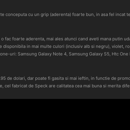
te conceputa cu un grip (aderenta) foarte bun, in asa fel incat t
 o fac foarte aderenta, mai ales atunci cand aveti mana putin uda s
disponibila in mai multe culori (inclusiv alb si negru), violet, 
hone-uri: Samsung Galaxy Note 4, Samsung Galaxy S5, Htc On
5 de dolari, dar poate fi gasita si mai ieftin, in functie de pro
, cel fabricat de Speck are calitatea cea mai buna si merita dife