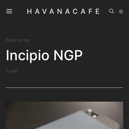
HAVANACAFE
Posts by tag
Incipio NGP
1 post