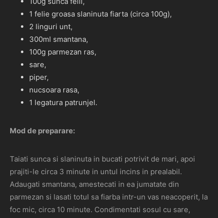
100g sunca felii,
1 felie groasa slaninuta fiarta (circa 100g),
2 linguri unt,
300ml smantana,
100g parmezan ras,
sare,
piper,
nucsoara rasa,
1 legatura patrunjel.
Mod de preparare:
Taiati sunca si slaninuta in bucati potrivit de mari, apoi
prajiti-le circa 3 minute in untul incins in prealabil.
Adaugati smantana, amestecati in ea jumatate din
parmezan si lasati totul sa fiarba intr-un vas neacoperit, la
foc mic, circa 10 minute. Condimentati sosul cu sare,