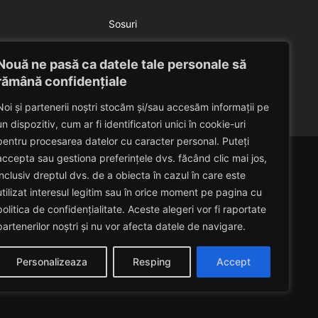
Sosuri
Sos picant
Nouă ne pasă ca datele tale personale să
Eduard Nedelcu
July 21, 2014
rămână confidențiale
Noi și partenerii noștri stocăm și/sau accesăm informații pe
un dispozitiv, cum ar fi identificatori unici în cookie-uri
pentru procesarea datelor cu caracter personal. Puteți
accepta sau gestiona preferințele dvs. făcând clic mai jos,
inclusiv dreptul dvs. de a obiecta în cazul în care este
utilizat interesul legitim sau în orice moment pe pagina cu
politica de confidențialitate. Aceste alegeri vor fi raportate
partenerilor noștri și nu vor afecta datele de navigare.
Personalizeaza
Resping
Accept