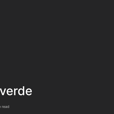
 verde
e read