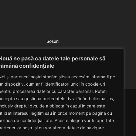
Sosuri
Sos picant
Nouă ne pasă ca datele tale personale să
Eduard Nedelcu
July 21, 2014
rămână confidențiale
Noi și partenerii noștri stocăm și/sau accesăm informații pe
un dispozitiv, cum ar fi identificatori unici în cookie-uri
pentru procesarea datelor cu caracter personal. Puteți
accepta sau gestiona preferințele dvs. făcând clic mai jos,
inclusiv dreptul dvs. de a obiecta în cazul în care este
utilizat interesul legitim sau în orice moment pe pagina cu
politica de confidențialitate. Aceste alegeri vor fi raportate
partenerilor noștri și nu vor afecta datele de navigare.