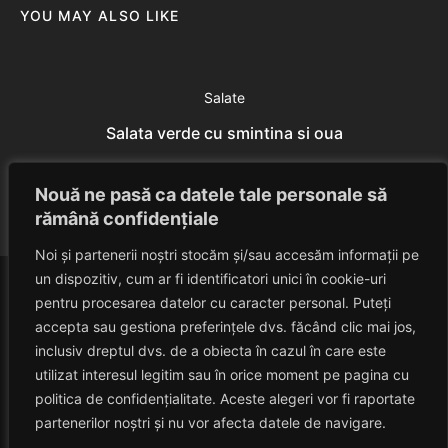
YOU MAY ALSO LIKE
Salate
Salata verde cu smintina si oua
Eduard Nedelcu
July 7, 2014
Nouă ne pasă ca datele tale personale să
rămână confidențiale
Noi și partenerii noștri stocăm și/sau accesăm informații pe
un dispozitiv, cum ar fi identificatori unici în cookie-uri
pentru procesarea datelor cu caracter personal. Puteți
accepta sau gestiona preferințele dvs. făcând clic mai jos,
inclusiv dreptul dvs. de a obiecta în cazul în care este
utilizat interesul legitim sau în orice moment pe pagina cu
politica de confidențialitate. Aceste alegeri vor fi raportate
HAVANACAFE
partenerilor noștri și nu vor afecta datele de navigare.