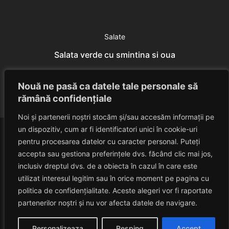
Salate
Salata verde cu smintina si oua
Eduard Nedelcu
July 7, 2014
Nouă ne pasă ca datele tale personale să
rămână confidențiale
Noi și partenerii noștri stocăm și/sau accesăm informații pe
un dispozitiv, cum ar fi identificatori unici în cookie-uri
pentru procesarea datelor cu caracter personal. Puteți
accepta sau gestiona preferințele dvs. făcând clic mai jos,
inclusiv dreptul dvs. de a obiecta în cazul în care este
utilizat interesul legitim sau în orice moment pe pagina cu
politica de confidențialitate. Aceste alegeri vor fi raportate
HAVANACAFE
partenerilor noștri și nu vor afecta datele de navigare.
Un Blog Despre Relaxare!
Personalizeaza
Resping
Accept