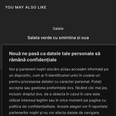
YOU MAY ALSO LIKE
Salate
Salata verde cu smintina si oua
Eduard Nedelcu
July 7, 2014
Nouă ne pasă ca datele tale personale să
rămână confidențiale
Noi și partenerii noștri stocăm și/sau accesăm informații pe
un dispozitiv, cum ar fi identificatori unici în cookie-uri
pentru procesarea datelor cu caracter personal. Puteți
accepta sau gestiona preferințele dvs. făcând clic mai jos,
inclusiv dreptul dvs. de a obiecta în cazul în care este
utilizat interesul legitim sau în orice moment pe pagina cu
politica de confidențialitate. Aceste alegeri vor fi raportate
HAVANACAFE
partenerilor noștri și nu vor afecta datele de navigare.