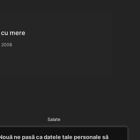
i cu mere
, 2008
Salate
Salata verde cu sos de smantana
Nouă ne pasă ca datele tale personale să