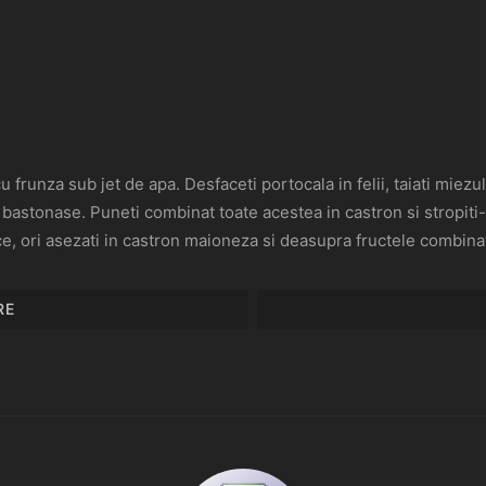
u frunza sub jet de apa. Desfaceti portocala in felii, taiati miez
n bastonase. Puneti combinat toate acestea in castron si stropiti
e, ori asezati in castron maioneza si deasupra fructele combinat
RE