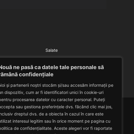
Salate
Salata verde cu sos de smantana
Nouă ne pasă ca datele tale personale să
Eduard Nedelcu
July 6, 2014
rămână confidențiale
Noi și partenerii noștri stocăm și/sau accesăm informații pe
un dispozitiv, cum ar fi identificatori unici în cookie-uri
pentru procesarea datelor cu caracter personal. Puteți
accepta sau gestiona preferințele dvs. făcând clic mai jos,
inclusiv dreptul dvs. de a obiecta în cazul în care este
utilizat interesul legitim sau în orice moment pe pagina cu
politica de confidențialitate. Aceste alegeri vor fi raportate