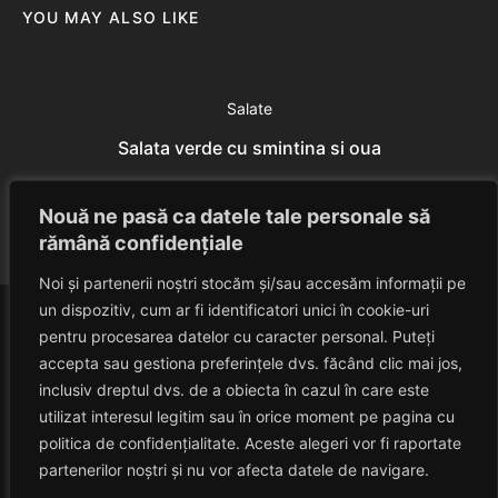
YOU MAY ALSO LIKE
Salate
Salata verde cu smintina si oua
Eduard Nedelcu
July 7, 2014
Nouă ne pasă ca datele tale personale să
rămână confidențiale
Noi și partenerii noștri stocăm și/sau accesăm informații pe
un dispozitiv, cum ar fi identificatori unici în cookie-uri
pentru procesarea datelor cu caracter personal. Puteți
accepta sau gestiona preferințele dvs. făcând clic mai jos,
inclusiv dreptul dvs. de a obiecta în cazul în care este
utilizat interesul legitim sau în orice moment pe pagina cu
politica de confidențialitate. Aceste alegeri vor fi raportate
HAVANACAFE
partenerilor noștri și nu vor afecta datele de navigare.