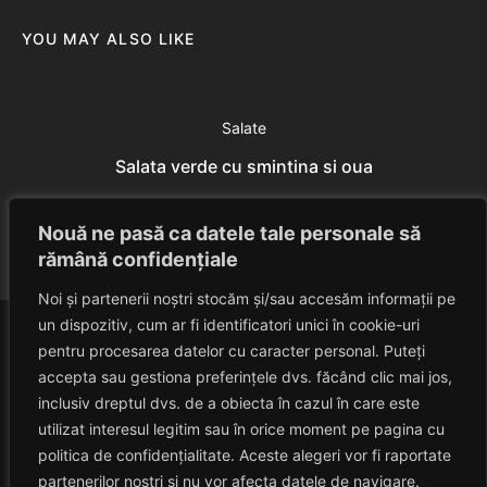
YOU MAY ALSO LIKE
Salate
Salata verde cu smintina si oua
Eduard Nedelcu
July 7, 2014
Nouă ne pasă ca datele tale personale să
rămână confidențiale
Noi și partenerii noștri stocăm și/sau accesăm informații pe
un dispozitiv, cum ar fi identificatori unici în cookie-uri
pentru procesarea datelor cu caracter personal. Puteți
accepta sau gestiona preferințele dvs. făcând clic mai jos,
inclusiv dreptul dvs. de a obiecta în cazul în care este
utilizat interesul legitim sau în orice moment pe pagina cu
politica de confidențialitate. Aceste alegeri vor fi raportate
HAVANACAFE
partenerilor noștri și nu vor afecta datele de navigare.