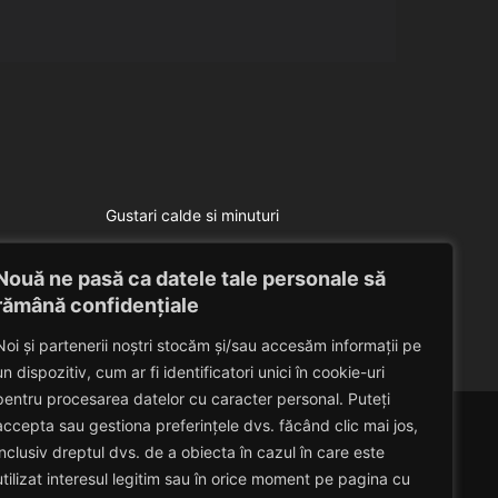
Gustari calde si minuturi
Gust
Bulete vegetariene
Nouă ne pasă ca datele tale personale să
Eduard Nedelcu
December 8, 2012
rămână confidențiale
Noi și partenerii noștri stocăm și/sau accesăm informații pe
un dispozitiv, cum ar fi identificatori unici în cookie-uri
pentru procesarea datelor cu caracter personal. Puteți
accepta sau gestiona preferințele dvs. făcând clic mai jos,
inclusiv dreptul dvs. de a obiecta în cazul în care este
utilizat interesul legitim sau în orice moment pe pagina cu