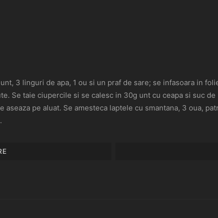
unt, 3 linguri de apa, 1 ou si un praf de sare; se infasoara in fo
ute. Se taie ciupercile si se calesc in 30g unt cu ceapa si suc
e aseaza pe aluat. Se amesteca laptele cu smantana, 3 oua, patru
.
RE