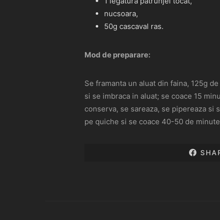
1 legatura patrunjel tocat,
nucsoara,
50g cascaval ras.
Mod de preparare:
Se framanta un aluat din faina, 125g de 
si se imbraca in aluat; se coace 15 min
conserva, se sareaza, se pipereaza si s
pe quiche si se coace 40-50 de minute
SHA