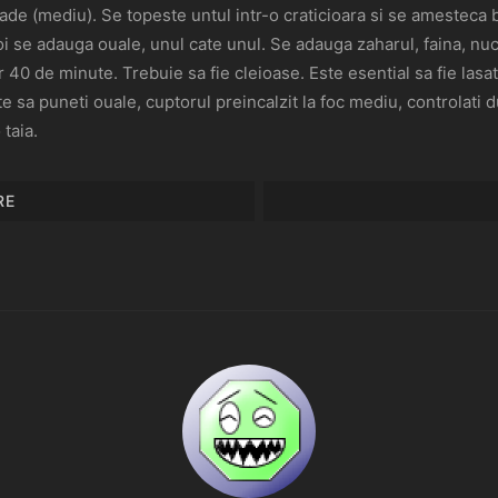
ade (mediu). Se topeste untul intr-o craticioara si se amesteca
i se adauga ouale, unul cate unul. Se adauga zaharul, faina, nuci
0 de minute. Trebuie sa fie cleioase. Este esential sa fie lasate 
e sa puneti ouale, cuptorul preincalzit la foc mediu, controlati 
 taia.
RE