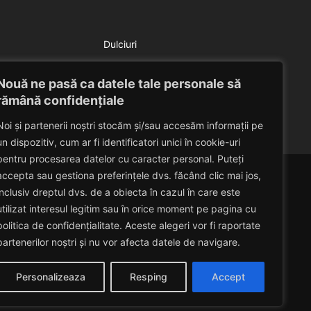
Dulciuri
Salata de pepene galben
Nouă ne pasă ca datele tale personale să
Eduard Nedelcu
July 9, 2014
rămână confidențiale
Noi și partenerii noștri stocăm și/sau accesăm informații pe
un dispozitiv, cum ar fi identificatori unici în cookie-uri
pentru procesarea datelor cu caracter personal. Puteți
accepta sau gestiona preferințele dvs. făcând clic mai jos,
inclusiv dreptul dvs. de a obiecta în cazul în care este
utilizat interesul legitim sau în orice moment pe pagina cu
politica de confidențialitate. Aceste alegeri vor fi raportate
partenerilor noștri și nu vor afecta datele de navigare.
Personalizeaza
Resping
Accept