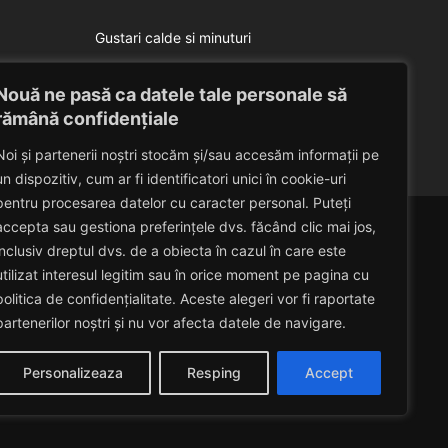
Gustari calde si minuturi
Gust
Bulete vegetariene
Nouă ne pasă ca datele tale personale să
Eduard Nedelcu
December 8, 2012
rămână confidențiale
Noi și partenerii noștri stocăm și/sau accesăm informații pe
un dispozitiv, cum ar fi identificatori unici în cookie-uri
pentru procesarea datelor cu caracter personal. Puteți
accepta sau gestiona preferințele dvs. făcând clic mai jos,
inclusiv dreptul dvs. de a obiecta în cazul în care este
utilizat interesul legitim sau în orice moment pe pagina cu
politica de confidențialitate. Aceste alegeri vor fi raportate
partenerilor noștri și nu vor afecta datele de navigare.
Personalizeaza
Resping
Accept