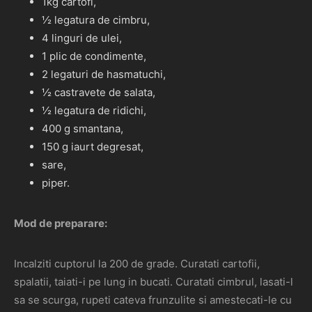
1kg cartofi,
½ legatura de cimbru,
4 linguri de ulei,
1 plic de condimente,
2 legaturi de hasmatuchi,
½ castravete de salata,
½ legatura de ridichi,
400 g smantana,
150 g iaurt degresat,
sare,
piper.
Mod de preparare:
Incalziti cuptorul la 200 de grade. Curatati cartofii,
spalatii, taiati-i pe lung in bucati. Curatati cimbrul, lasati-l
sa se scurga, rupeti cateva frunzulite si amestecati-le cu