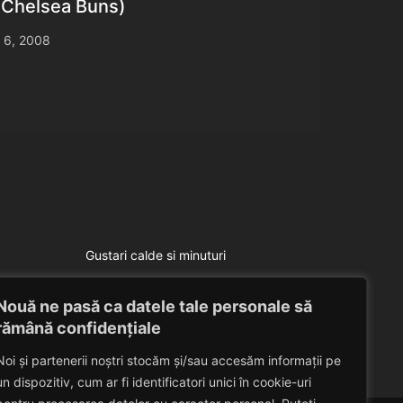
(Chelsea Buns)
 6, 2008
Gustari calde si minuturi
Gust
Bulete vegetariene
Nouă ne pasă ca datele tale personale să
Eduard Nedelcu
December 8, 2012
rămână confidențiale
Noi și partenerii noștri stocăm și/sau accesăm informații pe
un dispozitiv, cum ar fi identificatori unici în cookie-uri