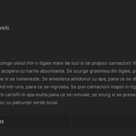
sit).
ncinge uleiul intr-o tigaie mare de tuci si se prajesc carnaciorii
 se acopera cu hartie absorbanta. Se scurge grasimea din tigaie, 
aie si se rumeneste. Se amesteca amidonul cu apa, pana ce se diz
 intr-una, pana ce se-ngroasa. Se pun carnaciorii inapoi in tig
ierb cartofii in apa multa pana ce se-nmoaie, se scurg si se pre
sc cu patrunjel verde tocat.
RE