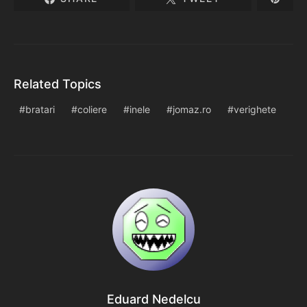
Related Topics
bratari
coliere
inele
jomaz.ro
verighete
Eduard Nedelcu