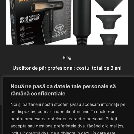
Blog
Uscător de păr profesional: costul total pe 3 ani
Cu
Rares Szabo
August 7, 2026
Nouă ne pasă ca datele tale personale să
rămână confidențiale
Noi și partenerii noștri stocăm și/sau accesăm informații pe
un dispozitiv, cum ar fi identificatori unici în cookie-uri
pentru procesarea datelor cu caracter personal. Puteți
accepta sau gestiona preferințele dvs. făcând clic mai jos,
inclusiv dreptul dvs. de a obiecta în cazul în care este