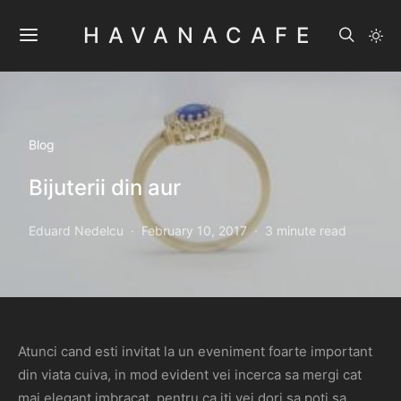
HAVANACAFE
Blog
Bijuterii din aur
Eduard Nedelcu
February 10, 2017
3 minute read
Atunci cand esti invitat la un eveniment foarte important
din viata cuiva, in mod evident vei incerca sa mergi cat
mai elegant imbracat, pentru ca iti vei dori sa poti sa