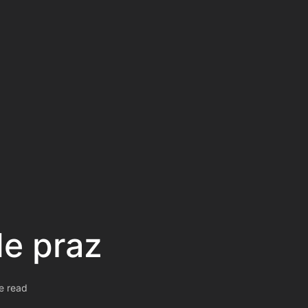
de praz
e read