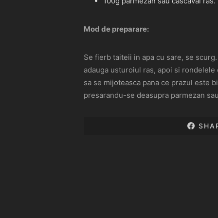
100g parmezan sau cascaval ras.
Mod de preparare:
Se fierb taiteii in apa cu sare, se scurg
adauga usturoiul ras, apoi si rondelele
sa se mijoteasca pana ce prazul este bi
presarandu-se deasupra parmezan sau 
SHA