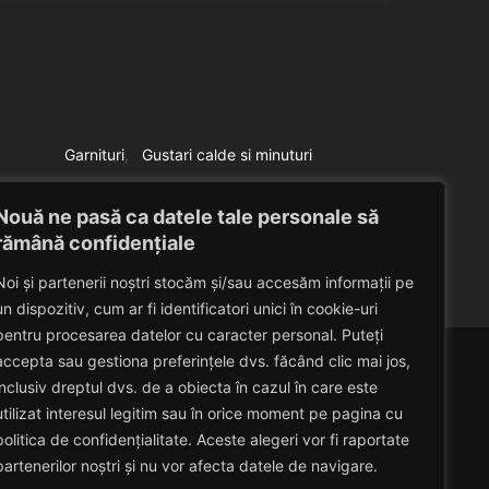
Garnituri
Gustari calde si minuturi
Dovlecei cu floare in unt
Nouă ne pasă ca datele tale personale să
Eduard Nedelcu
December 16, 2009
rămână confidențiale
Noi și partenerii noștri stocăm și/sau accesăm informații pe
un dispozitiv, cum ar fi identificatori unici în cookie-uri
pentru procesarea datelor cu caracter personal. Puteți
accepta sau gestiona preferințele dvs. făcând clic mai jos,
inclusiv dreptul dvs. de a obiecta în cazul în care este
utilizat interesul legitim sau în orice moment pe pagina cu
politica de confidențialitate. Aceste alegeri vor fi raportate
partenerilor noștri și nu vor afecta datele de navigare.