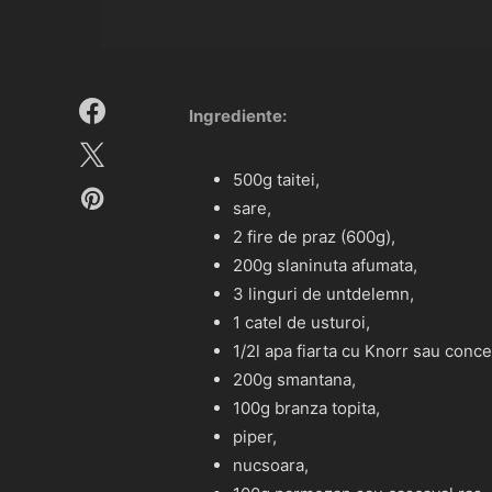
Ingrediente:
500g taitei,
sare,
2 fire de praz (600g),
200g slaninuta afumata,
3 linguri de untdelemn,
1 catel de usturoi,
1/2l apa fiarta cu Knorr sau conce
200g smantana,
100g branza topita,
piper,
nucsoara,