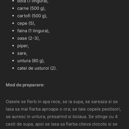
boia (1 lingura),
carne (500 g),
cartofi (500 g),
cepe (5),
faina (1 lingura),
oase (2-3),
piper,
sare,
untura (80 g),
catei de usturoi (2).
Mod de preparare:
Oasele se fierb in apa rece, se ia supa, se sareaza si se
lasa sa mai fiarba aproape o ora; se taie cepele pestisori,
se auresc in untura, presarind si boiaua. Se stinge cu 4
cesti de supa, apoi se lasa sa fiarba citeva clocote si se