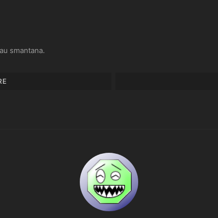
sau smantana.
RE