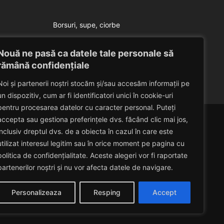
Borsuri, supe, ciorbe
Supa a la Izalina
Nouă ne pasă ca datele tale personale să
Eduard Nedelcu
July 23, 2014
rămână confidențiale
Noi și partenerii noștri stocăm și/sau accesăm informații pe
un dispozitiv, cum ar fi identificatori unici în cookie-uri
pentru procesarea datelor cu caracter personal. Puteți
accepta sau gestiona preferințele dvs. făcând clic mai jos,
inclusiv dreptul dvs. de a obiecta în cazul în care este
utilizat interesul legitim sau în orice moment pe pagina cu
politica de confidențialitate. Aceste alegeri vor fi raportate
partenerilor noștri și nu vor afecta datele de navigare.
Personalizeaza
Resping
Accept