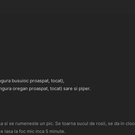
ingura busuioc proaspat, tocat),
ingura oregan proaspat, tocat) sare si piper.
na si se rumeneste un pic. Se toarna sucul de rosii, se da in clo
Se lasa la foc mic inca 5 minute.