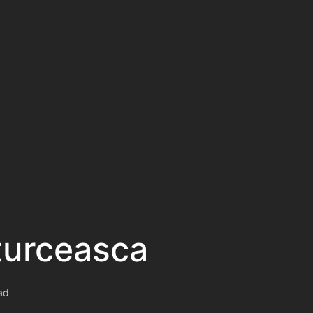
 turceasca
ad