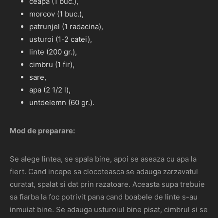
ceapa (1 buc.),
morcov (1 buc.),
patrunjel (1 radacina),
usturoi (1-2 catei),
linte (200 gr.),
cimbru (1 fir),
sare,
apa (2 1/2 l),
untdelemn (60 gr.).
Mod de preparare:
Se alege lintea, se spala bine, apoi se aseaza cu apa la
fiert. Cand incepe sa clocoteasca se adauga zarzavatul
curatat, spalat si dat prin razatoare. Aceasta supa trebuie
sa fiarba la foc potrivit pana cand boabele de linte s-au
inmuiat bine. Se adauga usturoiul bine pisat, cimbrul si se