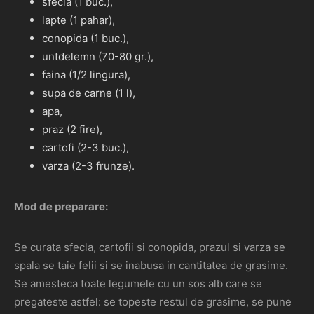
sfecla (1 buc.),
lapte (1 pahar),
conopida (1 buc.),
untdelemn (70-80 gr.),
faina (1/2 lingura),
supa de carne (1 l),
apa,
praz (2 fire),
cartofi (2-3 buc.),
varza (2-3 frunze).
Mod de preparare:
Se curata sfecla, cartofii si conopida, prazul si varza se
spala se taie felii si se inabusa in cantitatea de grasime.
Se amesteca toate legumele cu un sos alb care se
pregateste astfel: se topeste restul de grasime, se pune