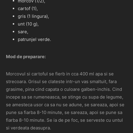
morcov (1/2),
cartof (1),
gris (1 lingura),
unt (10 g),
sare,
patrunjel verde.
Mod de preparare:
Morcovul si cartoful se fierb in cca 400 ml apa si se
strecoara. Grisul se clateste intr-un vas smaltuit, fara
grasime, pina cind capata o culoare galben-inchis. Cind
incepe sa se rumeneasca, se stinge cu supa de legume,
se amesteca usor ca sa nu se adune, se sareaza, apoi se
pune sa fiarba 8-10 minute, se sareaza, apoi se pune sa
fiarba 8-10 minute. Se ia de pe foc, se serveste cu untul
si verdeata deasupra.