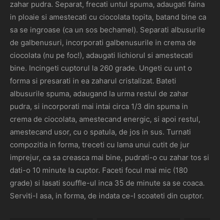
zahar pudra. Separat, frecati untul spuma, adaugati faina
in ploaie si amestecati cu ciocolata topita, batand bine ca
sa se ingroase (ca un sos bechamel). Separati albusurile
de galbenusuri, incorporati galbenusurile in crema de
ciocolata (nu pe foc!), adaugati lichiorul si amestecati
bine. Incingeti cuptorul la 260 grade. Ungeti cu unt o
forma si presarati in ea zaharul cristalizat. Bateti
albusurile spuma, adaugand la urma restul de zahar
pudra, si incorporati mai intai circa 1/3 din spuma in
crema de ciocolata, amestecand energic, si apoi restul,
amestecand usor, cu o spatula, de jos in sus. Turnati
compozitia in forma, treceti cu lama unui cutit de jur
imprejur, ca sa creasca mai bine, pudrati-o cu zahar tos si
dati-o 10 minute la cuptor. Faceti focul mai mic (180
grade) si lasati souffle-ul inca 35 de minute sa se coaca.
Serviti-l asa, in forma, de indata ce-l scoateti din cuptor.