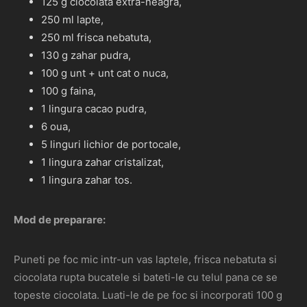
125 g ciocolata extra-neagra,
250 ml lapte,
250 ml frisca nebatuta,
130 g zahar pudra,
100 g unt + unt cat o nuca,
100 g faina,
1 lingura cacao pudra,
6 oua,
5 linguri lichior de portocale,
1 lingura zahar cristalizat,
1 lingura zahar tos.
Mod de preparare:
Puneti pe foc mic intr-un vas laptele, frisca nebatuta si
ciocolata rupta bucatele si bateti-le cu telul pana ce se
topeste ciocolata. Luati-le de pe foc si incorporati 100 g