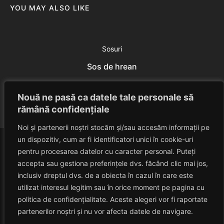
YOU MAY ALSO LIKE
Sosuri
Sos de hrean
Eduard Nedelcu
July 23, 2014
Nouă ne pasă ca datele tale personale să
rămână confidențiale
Noi și partenerii noștri stocăm și/sau accesăm informații pe
un dispozitiv, cum ar fi identificatori unici în cookie-uri
pentru procesarea datelor cu caracter personal. Puteți
accepta sau gestiona preferințele dvs. făcând clic mai jos,
inclusiv dreptul dvs. de a obiecta în cazul în care este
utilizat interesul legitim sau în orice moment pe pagina cu
politica de confidențialitate. Aceste alegeri vor fi raportate
HAVANACAFE
partenerilor noștri și nu vor afecta datele de navigare.