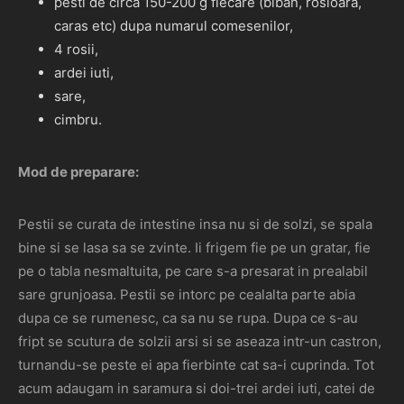
pesti de circa 150-200 g fiecare (biban, rosioara,
caras etc) dupa numarul comesenilor,
4 rosii,
ardei iuti,
sare,
cimbru.
Mod de preparare:
Pestii se curata de intestine insa nu si de solzi, se spala
bine si se lasa sa se zvinte. Ii frigem fie pe un gratar, fie
pe o tabla nesmaltuita, pe care s-a presarat in prealabil
sare grunjoasa. Pestii se intorc pe cealalta parte abia
dupa ce se rumenesc, ca sa nu se rupa. Dupa ce s-au
fript se scutura de solzii arsi si se aseaza intr-un castron,
turnandu-se peste ei apa fierbinte cat sa-i cuprinda. Tot
acum adaugam in saramura si doi-trei ardei iuti, catei de