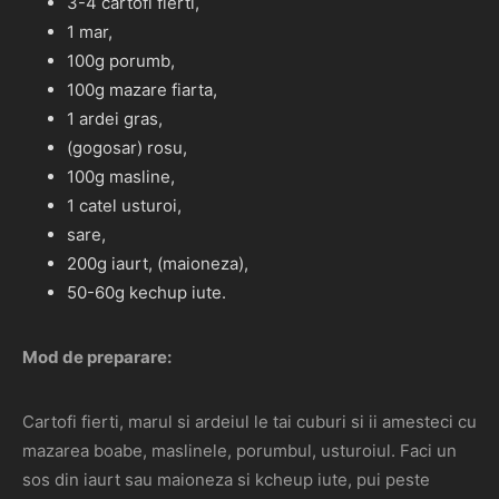
3-4 cartofi fierti,
1 mar,
100g porumb,
100g mazare fiarta,
1 ardei gras,
(gogosar) rosu,
100g masline,
1 catel usturoi,
sare,
200g iaurt, (maioneza),
50-60g kechup iute.
Mod de preparare:
Cartofi fierti, marul si ardeiul le tai cuburi si ii amesteci cu
mazarea boabe, maslinele, porumbul, usturoiul. Faci un
sos din iaurt sau maioneza si kcheup iute, pui peste