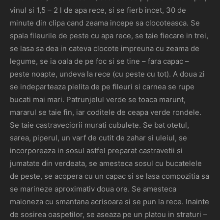
vinul si 1,5 – 2 l de apa rece, si se fierb incet, 30 de
minute din clipa cand zeama incepe sa clocoteasca. Se
spala fileurile de peste cu apa rece, se taie fiecare in trei,
se lasa sa dea in cateva clocote impreuna cu zeama de
legume, se ia oala de pe foc si se tine – fara capac –
peste noapte, undeva la rece (cu peste cu tot). A doua zi
se indeparteaza pielita de pe fileuri si carnea se rupe
bucati mai mari. Patrunjelul verde se toaca marunt,
mararul se taie fin, iar coditele de ceapa verde rondele.
Se taie castraveciorii murati cubulete. Se bat otetul,
sarea, piperul, un varf de cutit de zahar si uleiul, se
incorporeaza in sosul astfel preparat castravetii si
jumatate din verdeata, se amesteca sosul cu bucatelele
de peste, se acopera cu un capac si se lasa compozitia sa
se marineze aproximativ doua ore. Se amesteca
maioneza cu smantana acrisoara si se pun la rece. Inainte
de sosirea oaspetilor, se aseaza pe un platou in straturi –