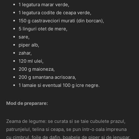
1 legatura marar verde,
1 legatura codite de ceapa verde,
150 g castraveciori murati (din borcan),
5 linguri otet de mere,
sare,
piper alb,
zahar,
120 ml ulei,
200 g maioneza,
200 g smantana acrisoara,
1 lamaie si eventual 100 g icre negre.
Mod de preparare:
Zeama de legume: se curata si se taie cubulete prazul,
patrunjelul, telina si ceapa, se pun intr-o oala impreuna
cu cimbrul, foile de dafin, boabele de piper si de ienupar,