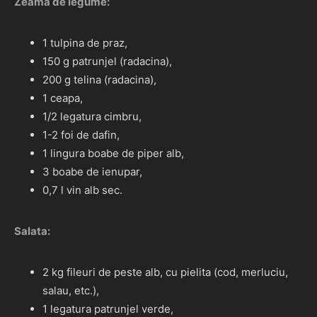
Zeama de legume:
1 tulpina de praz,
150 g patrunjel (radacina),
200 g telina (radacina),
1 ceapa,
1/2 legatura cimbru,
1-2 foi de dafin,
1 lingura boabe de piper alb,
3 boabe de ienupar,
0,7 l vin alb sec.
Salata:
2 kg fileuri de peste alb, cu pielita (cod, merluciu,
salau, etc.),
1 legatura patrunjel verde,